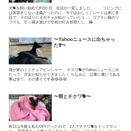
犬🐕を飼い始めて約3か月、生活が一変しました。 リビングに
は床置きしない主義だったのに、今ではおしっこシートは床に常
設で、その辺りにオモチャが転がっていたり…。ゴブラン織のソ
ファも、引っ掻き遊びで空前の灯火状態だし…😂 ...
〜Yahooニュースに出ちゃっ
BLOG
た❣️〜
我が家のミニチュアピンシャー 、チクワ🐕がYahooニュースに出
たって、次女が知らせてきました！ ちなみに、記事に書いてある
事は全て、その通りです😆😆😆😆
〜雨とチクワ🐕〜
BLOG
昨日は夫殿も私もOFFだったので、2人でチクワ🐕をドッグラン