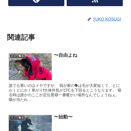
YUKO KOSUGI
関連記事
〜自由よね
チクワ🐕系
誰でも寒いのはイヤですが、 我が家の🐕は毛が大変短くて、とに
かくとにかく寒がり❗️大体外気が13℃を下回るとこうなります。 寝
る時は誰かのここが定位置😅一番暖かい場所なんでしょうねぇ。
陽が当たれ...
〜始動〜
チクワ🐕系