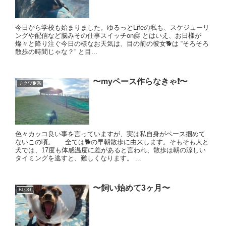
今日から学校も始まりました。ゆるっとLifeの私も、スケジューリ
ングや配信など脳みその仕事スイッチon🤗 とはいえ、お日様が
燦々と降り注ぐ今日の様なお天気は、目の前の彼女🐕は “そろそろ
散歩の時間じゃな？” と目...
〜myペース作らなきゃ❗️〜
チクワ🐕系
色々カッコ良い事を言っていますが、実は私自身がペース掴めて
ないこの頃。 全ては🐕の早朝散歩に由来します。そもそも人と
犬では、17度も体感温度に差があると言われ、散歩は朝の涼しい
タイミングを逃すと、難しくなります。 ...
〜飼い始めて3ヶ月〜
BLOG