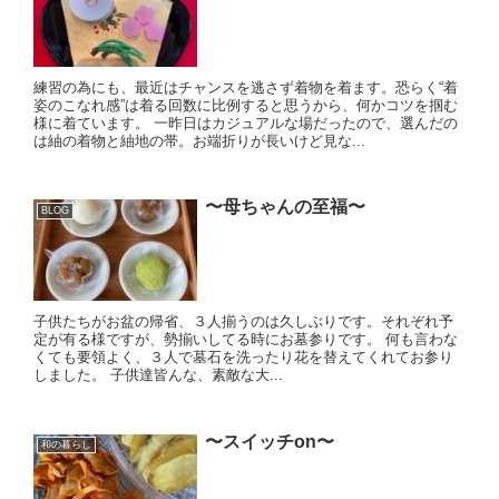
練習の為にも、最近はチャンスを逃さず着物を着ます。恐らく“着
姿のこなれ感”は着る回数に比例すると思うから、何かコツを掴む
様に着ています。 一昨日はカジュアルな場だったので、選んだの
は紬の着物と紬地の帯。お端折りが長いけど見な...
〜母ちゃんの至福〜
BLOG
子供たちがお盆の帰省、３人揃うのは久しぶりです。それぞれ予
定が有る様ですが、勢揃いしてる時にお墓参りです。 何も言わな
くても要領よく、３人で墓石を洗ったり花を替えてくれてお参り
しました。 子供達皆んな、素敵な大...
〜スイッチon〜
和の暮らし