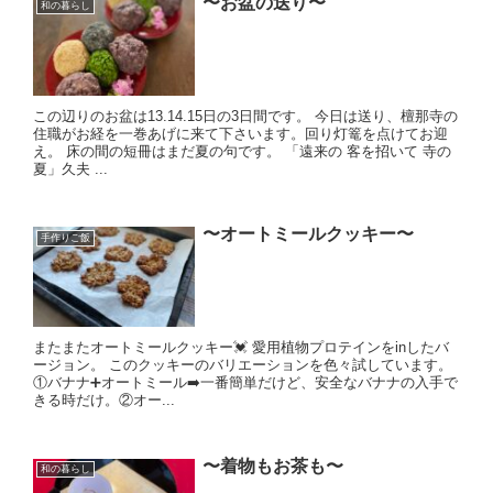
〜お盆の送り〜
和の暮らし
この辺りのお盆は13.14.15日の3日間です。 今日は送り、檀那寺の
住職がお経を一巻あげに来て下さいます。回り灯篭を点けてお迎
え。 床の間の短冊はまだ夏の句です。 「遠来の 客を招いて 寺の
夏」久夫 ...
〜オートミールクッキー〜
手作りご飯
またまたオートミールクッキー💓 愛用植物プロテインをinしたバ
ージョン。 このクッキーのバリエーションを色々試しています。
①バナナ➕オートミール➡️一番簡単だけど、安全なバナナの入手で
きる時だけ。②オー...
〜着物もお茶も〜
和の暮らし