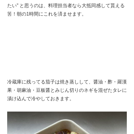
たい” と思うのは、料理担当者なら大抵同感して貰える
筈！朝の1時間にこれを済ませます。
冷蔵庫に残ってる茄子は焼き蒸しして、醤油・酢・羅漢
果・胡麻油・豆板醤とみじん切りのネギを混ぜたタレに
漬け込んで冷やしておきます。