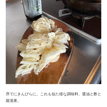
序でにきんぴらに。これも似た様な調味料、醤油と酢と
羅漢果。