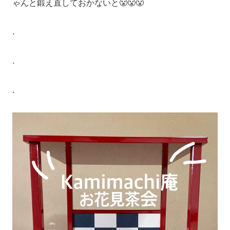
ゃんと鍛え直しておかないと😤😤😤
.
.
.