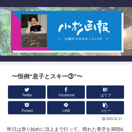
〜恒例“息子とスキー③”〜
Twitter
Facebook
はてブ
Pocket
LINE
コピー
2025.02.17
昨日は滑り始めに頂上まで行って、晴れた青空を満喫&