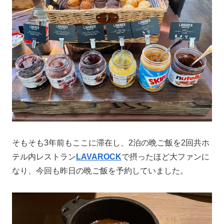
そもそも3年前もここに滞在し、2泊の晩ご飯を2回共ホ
テル内レストラン
LAVAROCK
で摂ったほど大ファンに
なり、今回も昨日の晩ご飯を予約していました。