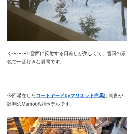
く〜〜〜✨雪面に反射する日差しが美しくて、雪国の景
色で一番好きな瞬間です。
.
今回滞在した
コートヤードbyマリオット白馬
は朝食が
評判のMarriot系列ホテルです。