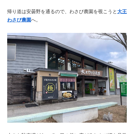
帰り道は安曇野を通るので、わさび農園を覗こうと
大王
わさび農園
へ。