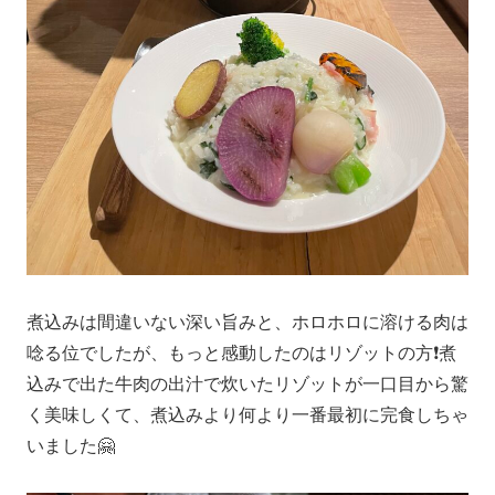
煮込みは間違いない深い旨みと、ホロホロに溶ける肉は
唸る位でしたが、もっと感動したのはリゾットの方❗️煮
込みで出た牛肉の出汁で炊いたリゾットが一口目から驚
く美味しくて、煮込みより何より一番最初に完食しちゃ
いました🤗