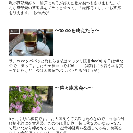
私が織部焼好き、納戸にも母が好んだ物が幾つもありました。そ
んな織部焼の茶道具をズラっと並べて、「織部尽くし」のお茶席
を設えます。 お作法が...
〜to doを終えたら〜
BLOG
朝、to doをパパッと終わらせ後はマッタリ読書time💓 今日はoffな
ので、待ってましたの至福timeです💓 以前はこう言う本を買
っていたけど、今は図書館でパラパラ見るだけ（笑） ...
〜涛々庵茶会へ〜
BLOG
5ヶ月ぶりの和装です。 お天気良くて気温も高めなので、白地の飛
び柄小紋に名古屋帯。この帯は貰い物、菊は秋なのかなぁ〜なん
て思いながら締めちゃった。 坐骨神経痛を発症してから、お茶会
なんて全然行ってないし、行く気...