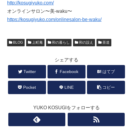
http://kosugiyuko.com/
オンラインサロン〜美-waku〜
https://kosugiyuko.com/onlinesalon-be-waku/
BLOG
上町庵
和の暮らし
和の設え
茶道
シェアする
Twitter
Facebook
はてブ
Pocket
LINE
コピー
YUKO KOSUGIをフォローする