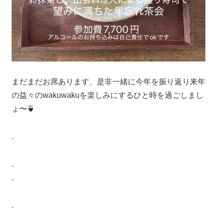
まだまだお席あります、是非一緒に今年を振り返り来年
の益々のwakuwakuを楽しみにするひと時を過ごしまし
ょ〜🍵
.
.
.
.