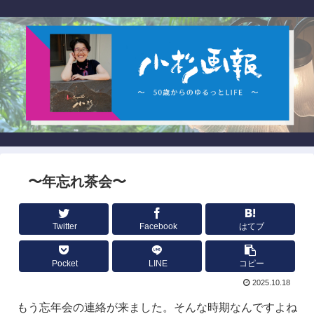
〜年忘れ茶会〜
Twitter
Facebook
はてブ
Pocket
LINE
コピー
2025.10.18
もう忘年会の連絡が来ました。そんな時期なんですよね