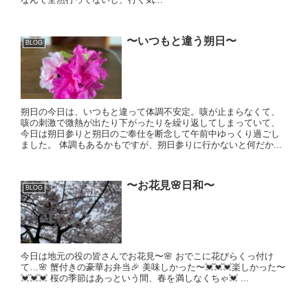
〜いつもと違う朔日〜
BLOG
朔日の今日は、いつもと違って体調不安定。咳が止まらなくて、
咳の刺激で微熱が出たり下がったりを繰り返してしまっていて、
今日は朔日参りと朔日のご奉仕を断念して午前中ゆっくり過ごし
ました。 体調もあるかもですが、朔日参りに行かないと何だか...
〜お花見🌸日和〜
BLOG
今日は地元の役の皆さんでお花見〜🌸 おでこに花びらくっ付け
て…🌸 蟹付きの豪華お弁当🎉 美味しかった〜💓💓💓楽しかった〜
💓💓💓 桜の季節はあっという間、春を満しなくちゃ💓 ...