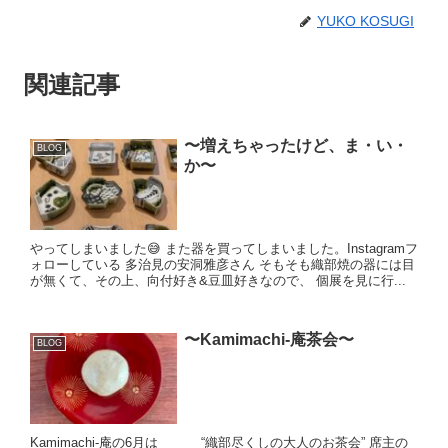
YUKO KOSUGI
関連記事
〜増えちゃったけど、ま・い・
BLOG
か〜
やってしまいました😅 また器を買ってしまいました。Instagramフ
ォローしている 多治見の安洞雅彦さん そもそも織部焼の器には目
が無くて、その上、向付好き&豆皿好きなので、 個展を見に行...
〜Kamimachi-庵茶会〜
BLOG
Kamimachi-庵の6月は “織部尽くしの大人のお茶会” 席主の