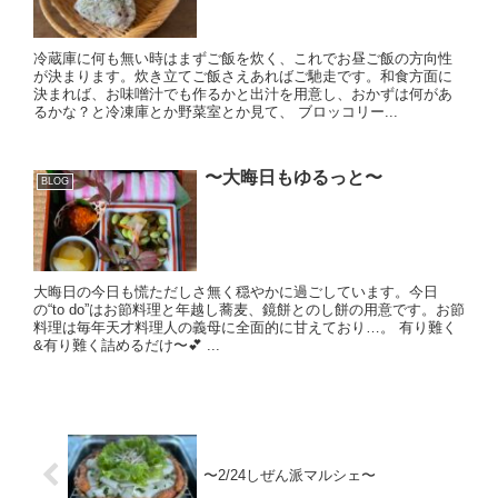
冷蔵庫に何も無い時はまずご飯を炊く、これでお昼ご飯の方向性
が決まります。炊き立てご飯さえあればご馳走です。和食方面に
決まれば、お味噌汁でも作るかと出汁を用意し、おかずは何があ
るかな？と冷凍庫とか野菜室とか見て、 ブロッコリー...
〜大晦日もゆるっと〜
BLOG
大晦日の今日も慌ただしさ無く穏やかに過ごしています。今日
の“to do”はお節料理と年越し蕎麦、鏡餅とのし餅の用意です。お節
料理は毎年天才料理人の義母に全面的に甘えており…。 有り難く
&有り難く詰めるだけ〜💕 ...
〜2/24しぜん派マルシェ〜