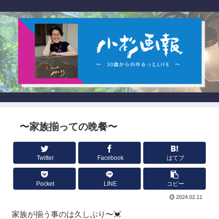
〜家族揃っての晩餐〜
Twitter
Facebook
はてブ
Pocket
LINE
コピー
2024.02.11
家族が揃う事のは久しぶり〜💓