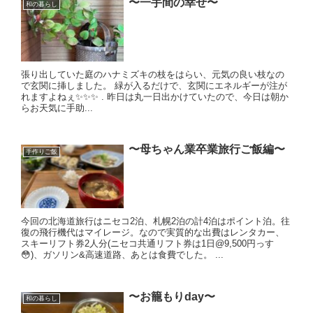
〜一手間の幸せ〜
和の暮らし
張り出していた庭のハナミズキの枝をはらい、元気の良い枝なの
で玄関に挿しました。 緑が入るだけで、玄関にエネルギーが注が
れますよねぇ✨✨✨ . 昨日は丸一日出かけていたので、今日は朝か
らお天気に手助...
〜母ちゃん業卒業旅行ご飯編〜
手作りご飯
今回の北海道旅行はニセコ2泊、札幌2泊の計4泊はポイント泊。往
復の飛行機代はマイレージ。なので実質的な出費はレンタカー、
スキーリフト券2人分(ニセコ共通リフト券は1日@9,500円っす
😳)、ガソリン&高速道路、あとは食費でした。 ...
〜お籠もりday〜
和の暮らし