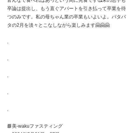
皆んなで食べればあっという間に完食です🥰末の息子も
卒論は提出し、もう直ぐアパートを引き払って卒業を待
つのみです。私の母ちゃん業の卒業もいよいよ。バタバ
タの2月を淡々とこなしながら楽しみます🤗🤗🤗
.
.
.
.
.
📘美-wakuファスティング