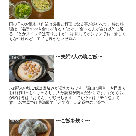
雨の日のお籠もり作業は読書と料理になる事が多いです。特に料
理は、“着手すべき食材が有る！”とか、“食べる人が自分以外に居
る！”とかスイッチは有りますが…🤗 決してオシャレでも、新しく
もないけれど、モノを置かないゼロの...
〜夫婦2人の晩ご飯〜
手作りご飯
夫婦2人の晩ご飯は煮込みが増えがちです。理由は簡単、今日煮て
おけば明日もつまめるし、人数調整が簡単だからです。だから我
が家は冬は「おでん」が頻発します。でも今日は「モツ煮」で
す。 名古屋では居酒屋で「どて煮」は定番中の定番で...
〜ご飯を炊く〜
BLOG