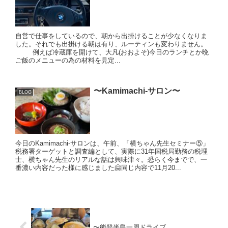
自営で仕事をしているので、朝から出掛けることが少なくなりま
した。それでも出掛ける朝は有り、ルーティンも変わりません。
例えば冷蔵庫を開けて、大凡(おおよそ)今日のランチとか晩
ご飯のメニューの為の材料を見定...
〜Kamimachi-サロン〜
BLOG
今日のKamimachi-サロンは、午前、「横ちゃん先生セミナー⑤」
税務署ターゲットと調査編として、実際に31年国税局勤務の税理
士、横ちゃん先生のリアルな話は興味津々。恐らく今までで、一
番濃い内容だった様に感じました🤗同じ内容で11月20...
〜能登半島一周ドライブ