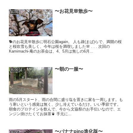
〜お花見🌸散歩〜
BLOG
🐕のお花見🌸散歩に明石公園again。 人も疎(まば)らで、満開の桜
と桜吹雪も美しく、今年は桜を満喫しました🌸 . . . 次回の
Kamimachi-庵のお茶会は、4、5月は無しの6月...
〜朝の一服〜
BLOG
雨の5月スタート、雨の合間に盛り塩を置きに家を一周します。も
う寒いという感覚は無く、少し冷えているだけ。いい季節です。
朝食のプロテインを飲んで、今から文協祭のお手伝いなので、エ
ンジン掛けたくてお抹茶🍵 手元に...
〜バナナpino進化版〜
BLOG