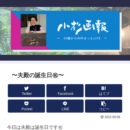
〜夫殿の誕生日㊗️〜
Twitter
Facebook
はてブ
Pocket
LINE
コピー
2022.09.09
今日は夫殿は誕生日です㊗️