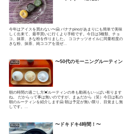
今年はアイスを買わない〜🤗 バナナpinoがあまりにも簡単で美味
しく出来て、最早買いに行くより手軽です。今日は3種類、チョ
コ、抹茶、きな粉を作りました。 ココナッツオイルに同量程度の
きな粉、抹茶、純ココアを混ぜ...
〜50代のモーニングルーティン
BLOG
朝の時間の過ごし方💓ルーティンの本も動画もいっぱい有ります
ね。 だからって事は無いのですが、まぁだから（笑）今日は私の
朝のルーティンを紹介します🤗 朝は予定が無い限り、目覚まし無
しです。...
〜ドキドキ4時間！〜
BLOG