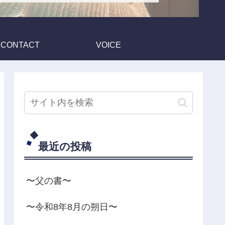
CONTACT
VOICE
最近の投稿
〜父の書〜
〜令和8年8月の朔日〜