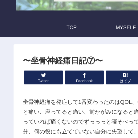
TOP
MYSELF
〜坐骨神経痛日記⑦〜
Twitter
Facebook
はてブ
坐骨神経痛を発症して1番変わったのはQOL、
と痛い、座ってると痛い、前かがみになると
っていれば痛くないのでずっっっと寝そべっ
分、何の役にも立てていない自分に失望して