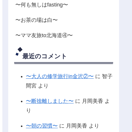
〜何も無しはfasting〜
〜お茶の場は白〜
〜ママ友旅to北海道④〜
最近のコメント
〜大人の修学旅行in金沢②〜
に
智子
間宮
より
〜断捨離しました〜
に
月岡美香
よ
り
〜朝の習慣〜
に
月岡美香
より