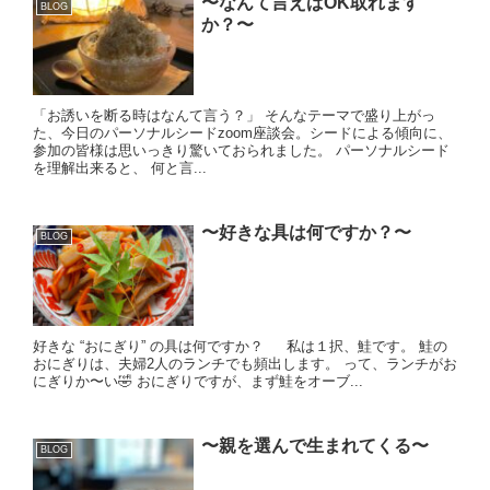
〜なんて言えばOK取れます
BLOG
か？〜
「お誘いを断る時はなんて言う？」 そんなテーマで盛り上がっ
た、今日のパーソナルシードzoom座談会。シードによる傾向に、
参加の皆様は思いっきり驚いておられました。 パーソナルシード
を理解出来ると、 何と言...
〜好きな具は何ですか？〜
BLOG
好きな “おにぎり” の具は何ですか？ 私は１択、鮭です。 鮭の
おにぎりは、夫婦2人のランチでも頻出します。 って、ランチがお
にぎりか〜い🤣 おにぎりですが、まず鮭をオーブ...
〜親を選んで生まれてくる〜
BLOG