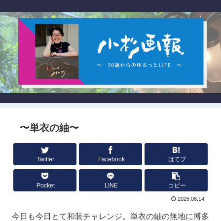
〜単衣の紬〜
Twitter
Facebook
はてブ
Pocket
LINE
コピー
2026.06.14
今日も今日とて和装チャレンジ。単衣の紬の無地に博多