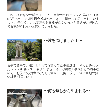
一昨日は亡き父の誕生日でした。目覚めた時にフッと浮かび、FB
の“思い出”にも誕生日会投稿が出てきて、懐かしく思い出していま
した。 奇しくも、お友達のお父様が亡くなったと連絡が。寝込ん
で食事が摂れないと聞いていました。...
〜片をつけました！〜
BLOG
苦手で苦手で、逃げまくって溜まってた事務処理、 やっと終わっ
た〜〜〜💓 あ〜スッキリ！ まぁ、今日が税理士事務所との約束な
ので、お尻に火が付いてたんですが…（笑） 久しぶりに書類の無
い机💖 保留のメモ...
〜何も無しから生まれる〜
おもいやり人間学