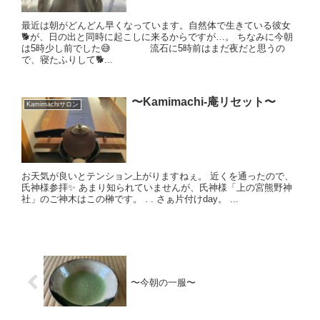
最近は朝がどんどん早くなっています。自然体で生きている彼女
🐕が、日の出と同時に起こしに来るからですが…。 ちなみに今朝
は5時少し前でした😅 流石に5時前はまだ夜だと思うの
で、寝たふりして🐕...
〜Kamimachi-庵リセット〜
Kamimachiサロン
お天気が良いとテンション上がりますねぇ。 近くを通ったので、
氏神様参拝✨ あまり知られていませんが、氏神様「上の宮熊野神
社」のご神木はこの榊です。 . . さぁ片付けday。 ...
〜今朝の一服〜