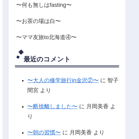
〜何も無しはfasting〜
〜お茶の場は白〜
〜ママ友旅to北海道④〜
最近のコメント
〜大人の修学旅行in金沢②〜
に
智子
間宮
より
〜断捨離しました〜
に
月岡美香
よ
り
〜朝の習慣〜
に
月岡美香
より