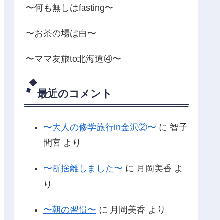
〜何も無しはfasting〜
〜お茶の場は白〜
〜ママ友旅to北海道④〜
最近のコメント
〜大人の修学旅行in金沢②〜
に
智子
間宮
より
〜断捨離しました〜
に
月岡美香
よ
り
〜朝の習慣〜
に
月岡美香
より