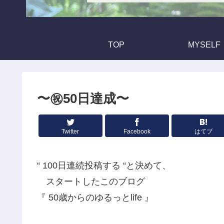
TOP
MYSELF
〜㊗️50日達成〜
Twitter
Facebook
はてブ
“ 100日連続投稿する “と決めて、
スタートしたこのブログ
『 50歳からのゆるっとlife 』