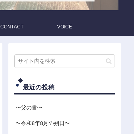
CONTACT
VOICE
最近の投稿
〜父の書〜
〜令和8年8月の朔日〜