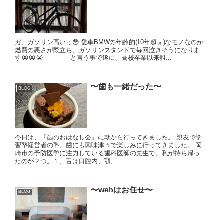
ガ、ガソリン高いっ😳 愛車BMWの年齢的(10年超ぇ)なモノなのか
燃費の悪さが際立ち、ガソリンスタンドで毎回泣きそうになりま
す😭😭😭 と言う事で遂に、高校卒業以来誰...
〜歯も一緒だった〜
BLOG
今日は、『歯のおはなし会』に朝から行ってきました。 親友で学
習塾経営者の塾、歯にも興味津々で楽しみに行ってきました。 岡
崎市の予防医学に注力している歯科医師の先生で、私が持ち帰っ
たのが２つ。１、舌は口腔内、顎、...
〜webはお任せ〜
BLOG