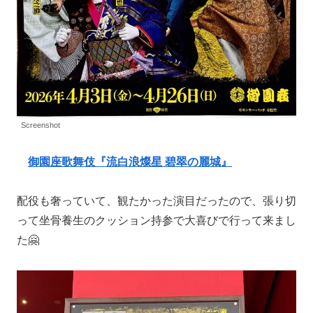
Screenshot
御園座歌舞伎『流白浪燦星 碧翠の麗城』
配役も奢っていて、観たかった演目だったので、張り切
って坐骨養生のクッション持参で大喜びで行って来まし
た🤗