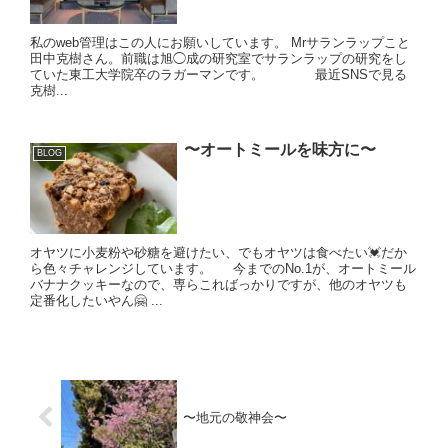
私のweb管理はこの人にお願いしています。 Mrサランラップこと
田中克樹さん。前職は旭◯成の研究室でサランラップの研究をし
ていた東工大学院卒のラガーマンです。 最近SNSで見る
克樹...
〜オートミールを味方に〜
BLOG
オヤツに小麦粉や砂糖を避けたい、でもオヤツは食べたい💓だか
ら色々チャレンジしています。 今までのNo.1が、オートミール
バナナクッキーなので、専らこればっかりですが、他のオヤツも
定番化したいやん🤗 ...
〜地元の敬神会〜