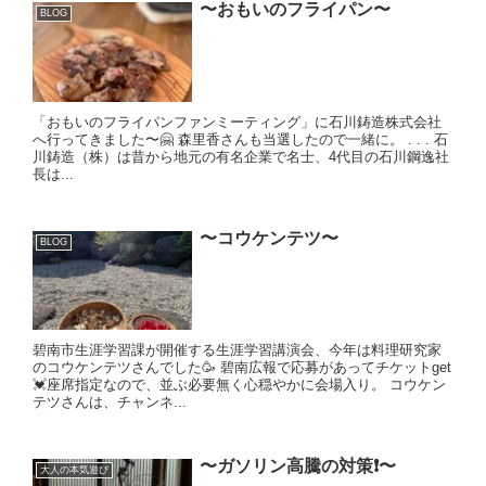
〜おもいのフライパン〜
BLOG
「おもいのフライパンファンミーティング」に石川鋳造株式会社
へ行ってきました〜🤗 森里香さんも当選したので一緒に。 . . . 石
川鋳造（株）は昔から地元の有名企業で名士、4代目の石川鋼逸社
長は...
〜コウケンテツ〜
BLOG
碧南市生涯学習課が開催する生涯学習講演会、今年は料理研究家
のコウケンテツさんでした🥳 碧南広報で応募があってチケットget
💓座席指定なので、並ぶ必要無く心穏やかに会場入り。 コウケン
テツさんは、チャンネ...
〜ガソリン高騰の対策❗️〜
大人の本気遊び