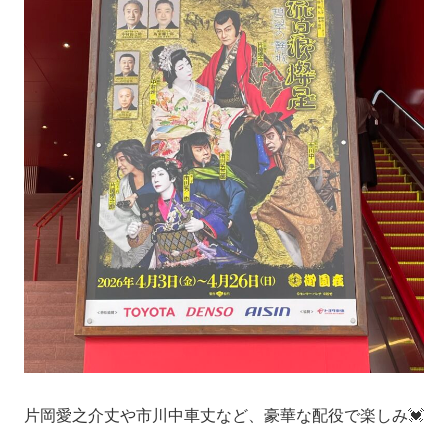
片岡愛之介丈や市川中車丈など、豪華な配役で楽しみ💓