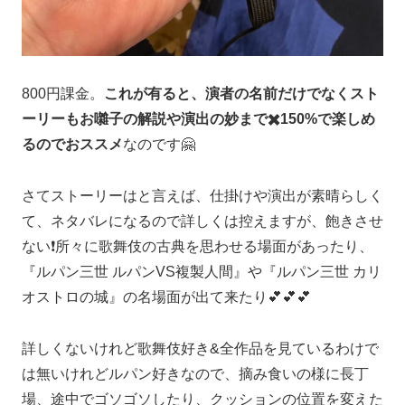
800円課金。
これが有ると、演者の名前だけでなくスト
ーリーもお囃子の解説や演出の妙まで✖️150%で楽しめ
るのでおススメ
なのです🤗
さてストーリーはと言えば、仕掛けや演出が素晴らしく
て、ネタバレになるので詳しくは控えますが、飽きさせ
ない❗️所々に歌舞伎の古典を思わせる場面があったり、
『ルパン三世 ルパンVS複製人間』や『ルパン三世 カリ
オストロの城』の名場面が出て来たり💕💕💕
詳しくないけれど歌舞伎好き&全作品を見ているわけで
は無いけれどルパン好きなので、摘み食いの様に長丁
場、途中でゴソゴソしたり、クッションの位置を変えた