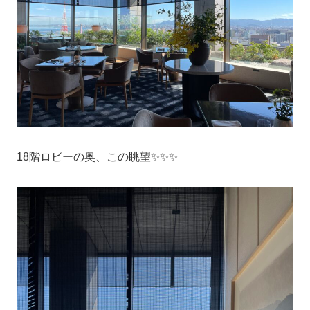
18階ロビーの奥、この眺望✨✨✨