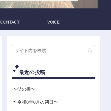
CONTACT
VOICE
最近の投稿
〜父の書〜
〜令和8年8月の朔日〜