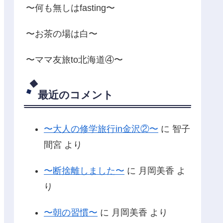
〜何も無しはfasting〜
〜お茶の場は白〜
〜ママ友旅to北海道④〜
最近のコメント
〜大人の修学旅行in金沢②〜
に
智子
間宮
より
〜断捨離しました〜
に
月岡美香
よ
り
〜朝の習慣〜
に
月岡美香
より