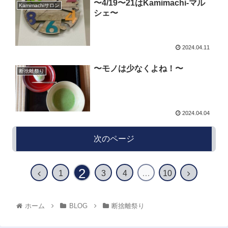
〜4/19〜21はKamimachi-マル
Kamimachiサロン
シェ〜
2024.04.11
〜モノは少なくよね！〜
断捨離祭り
2024.04.04
次のページ
2
1
3
4
…
10
ホーム
BLOG
断捨離祭り