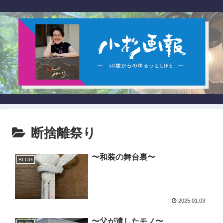
断捨離祭り
〜和装の舞台裏〜
BLOG
2025.01.03
〜父が遺したモノ〜