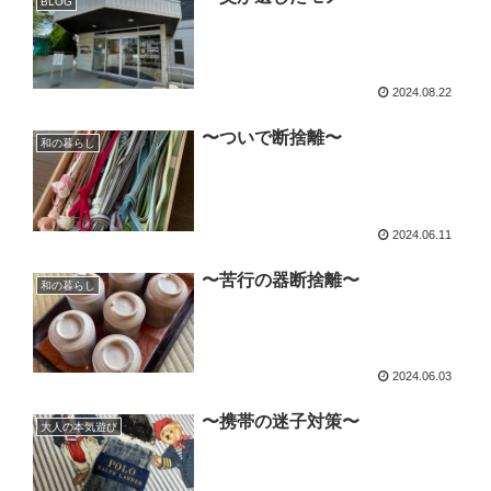
BLOG
2024.08.22
〜ついで断捨離〜
和の暮らし
2024.06.11
〜苦行の器断捨離〜
和の暮らし
2024.06.03
〜携帯の迷子対策〜
大人の本気遊び