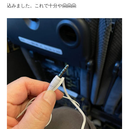
込みました。これで十分や🤗🤗🤗