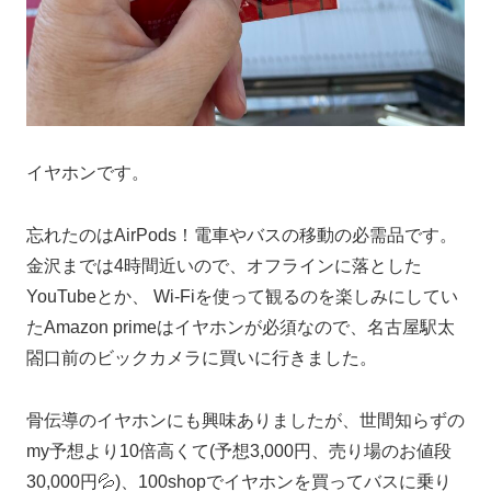
イヤホンです。
忘れたのはAirPods！電車やバスの移動の必需品です。
金沢までは4時間近いので、オフラインに落とした
YouTubeとか、 Wi-Fiを使って観るのを楽しみにしてい
たAmazon primeはイヤホンが必須なので、名古屋駅太
閤口前のビックカメラに買いに行きました。
骨伝導のイヤホンにも興味ありましたが、世間知らずの
my予想より10倍高くて(予想3,000円、売り場のお値段
30,000円💦)、100shopでイヤホンを買ってバスに乗り