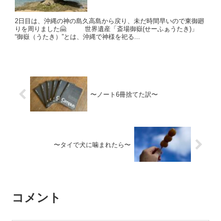
2日目は、沖縄の神の島久高島から戻り、未だ時間早いので東御廻
りを周りました🤗 世界遺産「斎場御嶽(せーふぁうたき)」
“御嶽（うたき）”とは、沖縄で神様を祀る...
〜ノート6冊捨てた訳〜
〜タイで犬に噛まれたら〜
コメント