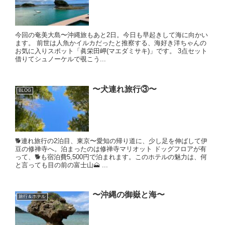
今回の奄美大島〜沖縄旅もあと2日。今日も早起きして海に向かい
ます。 前世は人魚かイルカだったと推察する、海好き洋ちゃんの
お気に入りスポット「眞栄田岬(マエダミサキ)」です。 3点セット
借りてシュノーケルで覗こう...
〜犬連れ旅行③〜
BLOG
🐕連れ旅行の2泊目、東京〜愛知の帰り道に、少し足を伸ばして伊
豆の修禅寺へ。泊まったのは修禅寺マリオット ドッグフロアが有
って、🐕も宿泊費5,500円で泊まれます。このホテルの魅力は、何
と言っても目の前の富士山🗻 ...
〜沖縄の御嶽と海〜
旅行＆ホテル