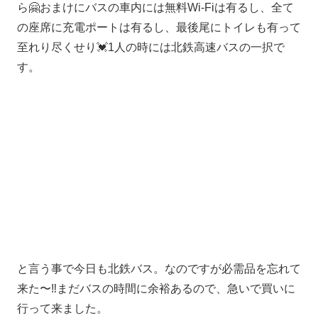
ら🤗おまけにバスの車内には無料Wi-Fiは有るし、全て
の座席に充電ポートは有るし、最後尾にトイレも有って
至れり尽くせり💓1人の時には北鉄高速バスの一択で
す。
と言う事で今日も北鉄バス。なのですが必需品を忘れて
来た〜‼️まだバスの時間に余裕あるので、急いで買いに
行って来ました。