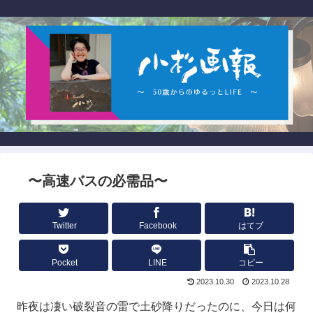
〜高速バスの必需品〜
Twitter
Facebook
はてブ
Pocket
LINE
コピー
2023.10.30
2023.10.28
昨夜は凄い破裂音の雷で土砂降りだったのに、今日は何