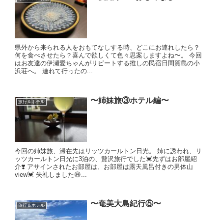
県外から来られる人をおもてなしする時、どこにお連れしたら？
何を食べさせたら？喜んで欲しくて色々思案しますよね〜。 今回
はお友達の伊瀬愛ちゃんがリピートする推しの民宿日間賀島の小
浜荘へ。 連れて行ったの...
〜姉妹旅③ホテル編〜
旅行＆ホテル
今回の姉妹旅、滞在先はリッツカールトン日光。 姉に誘われ、リ
ッツカールトン日光に3泊の、贅沢旅行でした💓先ずはお部屋紹
介❣️ アサインされたお部屋は、お部屋は露天風呂付きの男体山
view💓 失礼しました😆...
〜奄美大島紀行⑤〜
旅行＆ホテル