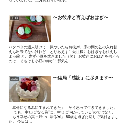
っていました。11月終わりから冷...
〜お彼岸と言えばおはぎ〜
BLOG
バタバタの週末明けて、気づいたらお彼岸。床の間の芒の入れ替
えも出来てないけれど、とりあえずご先祖様におはぎをお供えし
よっ🤗 と、先ず小豆を炊きました（笑） お彼岸におはぎを供える
のは、そもそも小豆の赤が「邪気を...
〜結局「感謝」に尽きます〜
BLOG
「幸せになる為に生まれてきた」 そう思って生きてきました。
でも、幸せに“なる為”に、幸せに“向かっている”のではなく、
「もう幸せの真っ只中に居る💓」 50歳を過ぎた辺りで気付きまし
た。 今日は...