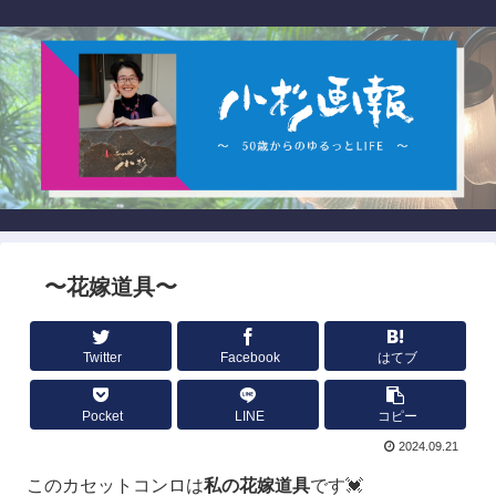
〜花嫁道具〜
Twitter
Facebook
はてブ
Pocket
LINE
コピー
2024.09.21
このカセットコンロは
私の花嫁道具
です💓