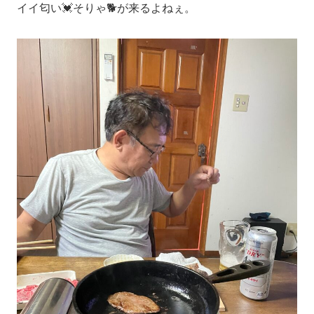
イイ匂い💓そりゃ🐕が来るよねぇ。