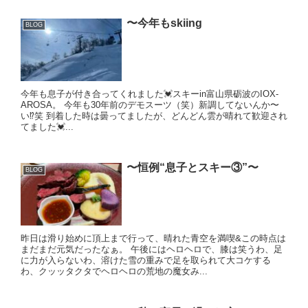
〜今年もskiing
BLOG
今年も息子が付き合ってくれました💓スキーin富山県砺波のIOX-
AROSA。 今年も30年前のデモスーツ（笑）新調してないんか〜
い⁉️笑 到着した時は曇ってましたが、どんどん雲が晴れて歓迎され
てました💓...
〜恒例“息子とスキー③”〜
BLOG
昨日は滑り始めに頂上まで行って、晴れた青空を満喫&この時点は
まだまだ元気だったなぁ。 午後にはヘロヘロで、膝は笑うわ、足
に力が入らないわ、溶けた雪の重みで足を取られて大コケする
わ、クッッタクタでヘロヘロの荒地の魔女み...