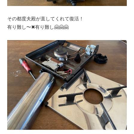
その都度夫殿が直してくれて復活！
有り難し〜✖︎有り難し🤗🤗🤗