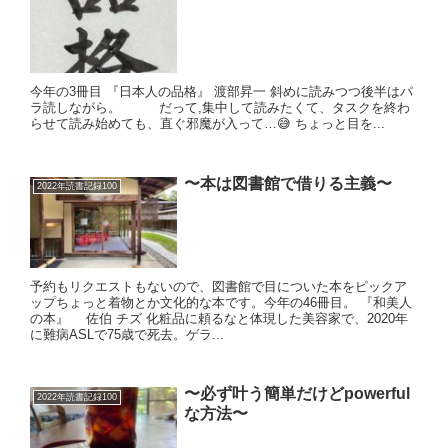
今年の3冊目 『日本人の品格』 渡部昇一 斜めに読みつつ後半はパ
ラ読しながら。 だって,集中して読みたくて、タスクを終わ
らせて読み始めても、直ぐ邪魔が入って…😅 ちょっと目を...
〜本は図書館で借りる主義〜
2022年読書記録100
予約もリクエストもないので、図書館で目についた本をピックア
ップちょっと着物とか文化的な本です。今年の46冊目。 『和美人
の本』 佐伯 チズ 化粧品に頼るなと体現した美容家で、2020年
に難病ASLで75歳で死去。ゲラ...
〜必ず叶う簡単だけどpowerful
2022年読書記録100
な方法〜