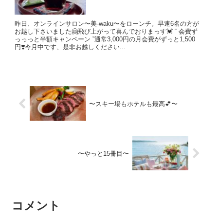
昨日、オンラインサロン〜美-waku〜をローンチ。早速6名の方が
お越し下さいました🤗飛び上がって喜んでおりまっす💓 “ 会費ず
っっっと半額キャンペーン ”通常3,000円の月会費がずっと1,500
円❣️今月中です、是非お越しください...
〜スキー場もホテルも最高💕〜
〜やっと15冊目〜
コメント