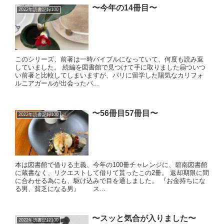
〜今年の14冊目〜
2022年読書記録100
このシリーズ、前著は一時バイブルになっていて、何度も読み返
していました。 続編を図書館で見つけて手に取りました🤗ついつ
い前著と比較してしまいますが、パリに留学した陽気なカリフォ
ルニアガールが出会ったパ...
〜56冊目57冊目〜
2022年読書記録100
本は図書館で借りる主義、今年の100冊チャレンジに、碧南図書館
に蔵書なく、リクエストして借りて貰ったこの2冊。 返却期限に間
に合わせる為にも、駆け込みで目を通しました。 『お金持ちにな
る男、貧乏になる男』 ス...
〜スッと気合が入りました〜
2022年読書記録100