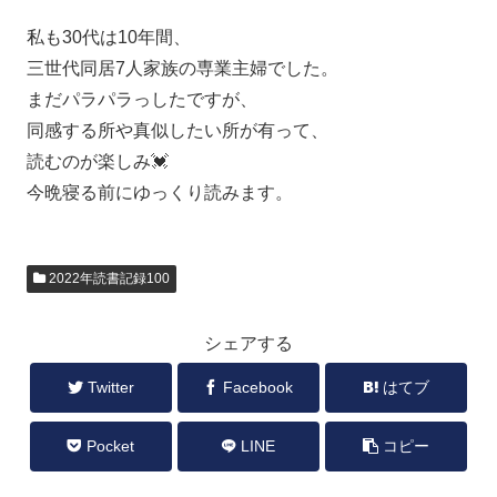
私も30代は10年間、
三世代同居7人家族の専業主婦でした。
まだパラパラっしたですが、
同感する所や真似したい所が有って、
読むのが楽しみ💓
今晩寝る前にゆっくり読みます。
2022年読書記録100
シェアする
Twitter
Facebook
はてブ
Pocket
LINE
コピー