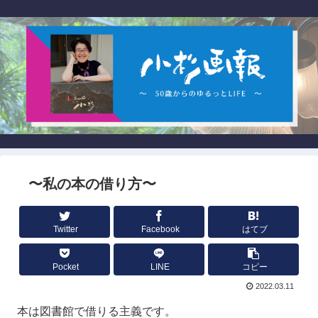
〜私の本の借り方〜
Twitter
Facebook
はてブ
Pocket
LINE
コピー
2022.03.11
本は図書館で借りる主義です。