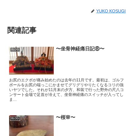
YUKO KOSUGI
関連記事
〜坐骨神経痛日記⑧〜
BLOG
お尻のエクボが痛み始めたのは去年の11月です。最初は、ゴルフ
ボールをお尻の端っこにかませてグリグリやりたくなるコリの強
いヤツでした。それが11月末の夕方、和装で行った野外の尺八コ
ンサート会場で足首が冷えて、坐骨神経痛のスイッチが入ってし
ま...
〜桜🌸〜
BLOG