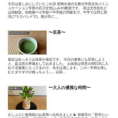
今日は楽しみにしていたこれ😊 碧南出身の立教大学異文化コミニ
ュケーション学部の石川文也(ふみや)教授です。 実は文也先生と
は幼馴染。幼稚園〜小学校〜中学校の同級生で、中学では同じ部
活(ブラスバンドで)、親が共に...
〜呈茶〜
Kamimachiサロン
最近はめっきりお抹茶が身近です。 今日の来客にも呈茶しよう
と、盆点前の準備をしておきました。 お抹茶は得意のWECKに入
れて冷蔵庫に入ってるので、先ずは漉します。この一手間を惜し
むとダマダマが残っちゃう…。以前...
〜大人の優雅な時間〜
和の暮らし
久しぶりに無我苑のお茶席へ出向きました🍵 碧南市の「哲学たい