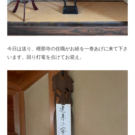
今日は送り、檀那寺の住職がお経を一巻あげに来て下さ
います。回り灯篭を点けてお迎え。