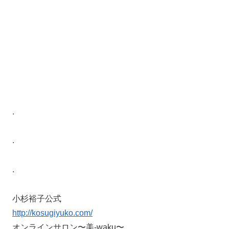
.
.
.
小杉裕子公式
http://kosugiyuko.com/
オンラインサロン〜美-waku〜