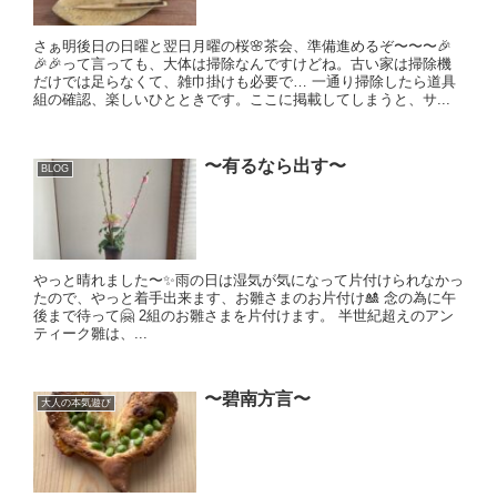
さぁ明後日の日曜と翌日月曜の桜🌸茶会、準備進めるぞ〜〜〜🎉
🎉🎉って言っても、大体は掃除なんですけどね。古い家は掃除機
だけでは足らなくて、雑巾掛けも必要で… 一通り掃除したら道具
組の確認、楽しいひとときです。ここに掲載してしまうと、サ...
〜有るなら出す〜
BLOG
やっと晴れました〜✨雨の日は湿気が気になって片付けられなかっ
たので、やっと着手出来ます、お雛さまのお片付け🎎 念の為に午
後まで待って🤗 2組のお雛さまを片付けます。 半世紀超えのアン
ティーク雛は、...
〜碧南方言〜
大人の本気遊び