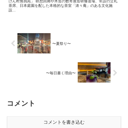
けん村無我苑」 瞑想回廊や木造の数寄屋造研修道場、常設の立礼
茶席、日本庭園を配した本格的な茶室「涛々庵」のある文化施
設...
〜夏祭り〜
〜毎日書く理由〜
コメント
コメントを書き込む