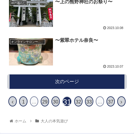
〜上の熊野神社のお祭り〜
和の暮らし
2023.10.08
〜紫翠ホテル奈良〜
オンラインサロン〜美-waku〜
2023.10.07
次のページ
31
1
…
29
30
32
33
…
37
ホーム
大人の本気遊び