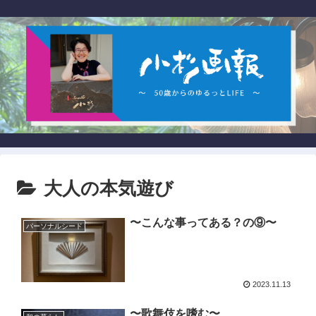
大人の本気遊び
〜こんな事ってある？の⑨〜
パーソナルシード
2023.11.13
〜歌舞伎を嗜む〜