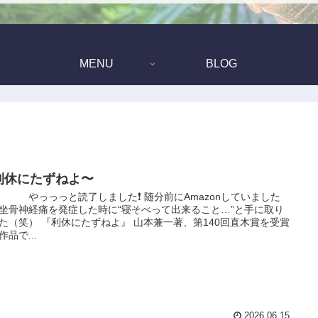
MENU
BLOG
利休にたずねよ〜
っっと読了しました❗️ 随分前にAmazonしていました
坐骨神経痛を発症した時に“寝そべって出来ること…”と手に取り
た（笑） 『利休にたずねよ』 山本兼一著、第140回直木賞を受賞
作品で...
2026.06.15