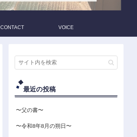
CONTACT
VOICE
最近の投稿
〜父の書〜
〜令和8年8月の朔日〜