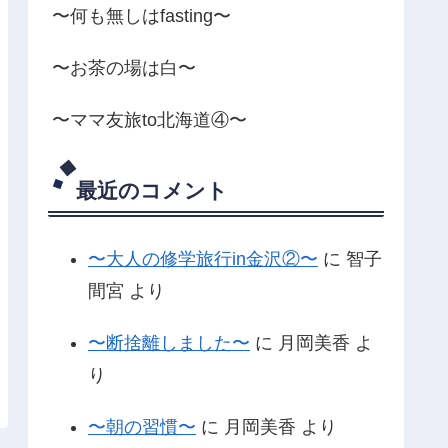
〜何も無しはfasting〜
〜お茶の場は白〜
〜ママ友旅to北海道④〜
最近のコメント
〜大人の修学旅行in金沢②〜
に
智子
間宮
より
〜断捨離しました〜
に
月岡美香
よ
り
〜朝の習慣〜
に
月岡美香
より